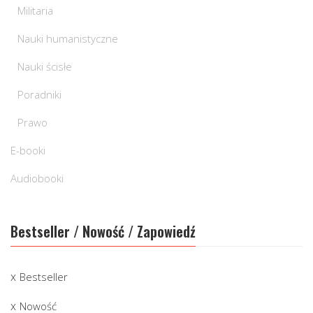
Militaria
Nauki humanistyczne
Nauki ścisłe
Poradniki
Prawo
E-booki
Audiobooki
Bestseller / Nowość / Zapowiedź
Bestseller
Nowość