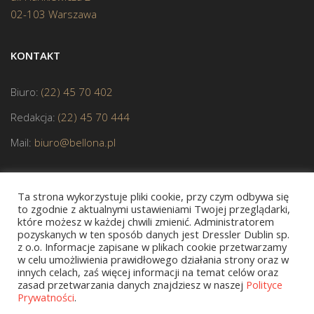
02-103 Warszawa
KONTAKT
Biuro:
(22) 45 70 402
Redakcja:
(22) 45 70 444
Mail:
biuro@bellona.pl
Ta strona wykorzystuje pliki cookie, przy czym odbywa się
to zgodnie z aktualnymi ustawieniami Twojej przeglądarki,
które możesz w każdej chwili zmienić. Administratorem
pozyskanych w ten sposób danych jest Dressler Dublin sp.
JESTEŚMY CZŁONKIEM POLSKIEJ IZBY KSIĄŻKI
z o.o. Informacje zapisane w plikach cookie przetwarzamy
w celu umożliwienia prawidłowego działania strony oraz w
innych celach, zaś więcej informacji na temat celów oraz
zasad przetwarzania danych znajdziesz w naszej
Polityce
Prywatności
.