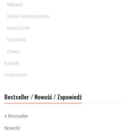
Militaria
Nauki humanistyczne
Nauki ścisłe
Poradniki
Prawo
E-booki
Audiobooki
Bestseller / Nowość / Zapowiedź
Bestseller
Nowość