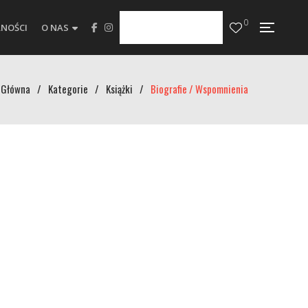
0
NOŚCI
O NAS
Główna
/
Kategorie
/
Książki
/
Biografie / Wspomnienia