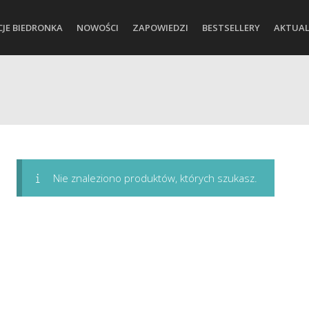
CJE BIEDRONKA
NOWOŚCI
ZAPOWIEDZI
BESTSELLERY
AKTUAL
Nie znaleziono produktów, których szukasz.