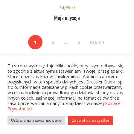
34,99
zł
Moja odyseja
1
2
…
5
NEXT
Ta strona wykorzystuje pliki cookie, przy czym odbywa się
to zgodnie z aktualnymi ustawieniami Twojej przeglądarki,
które możesz w każdej chwili zmienić. Administratorem
pozyskanych w ten sposób danych jest Dressler Dublin sp.
z o.o. Informacje zapisane w plikach cookie przetwarzamy
Kategorie
w celu umożliwienia prawidłowego działania strony oraz w
innych celach, zaś więcej informacji na temat celów oraz
zasad przetwarzania danych znajdziesz w naszej
Polityce
Prywatności
.
zobacz wszystkie
Ustawienia zaawansowane
Zezwól na wszystkie
Kolekcje Biedronka