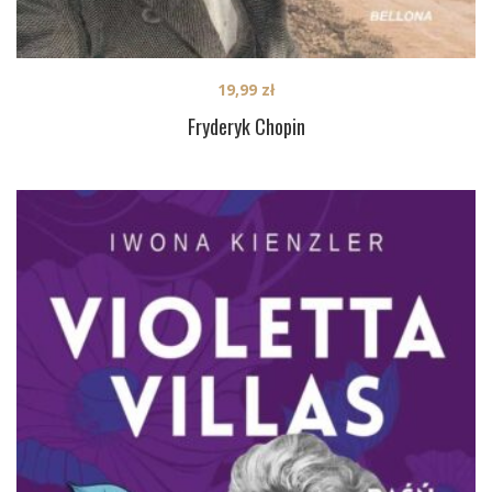
19,99
zł
Fryderyk Chopin