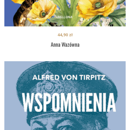
44,90
zł
Anna Wazówna