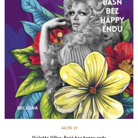
44,90
zł
Violetta Villas. Baśń bez happy endu