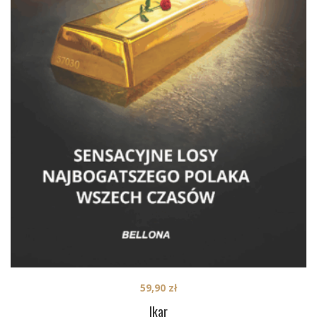
59,90
zł
Ikar