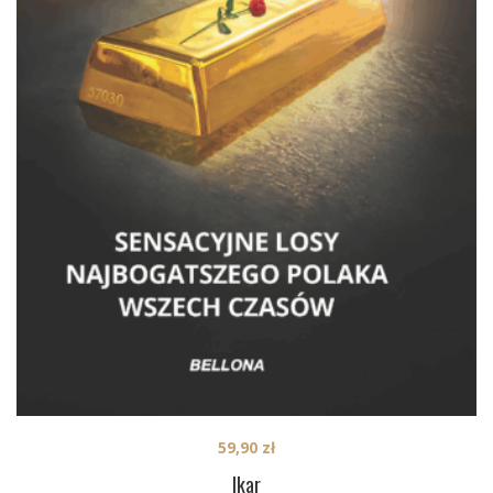
59,90
zł
Ikar