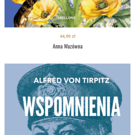
44,90
zł
Anna Wazówna