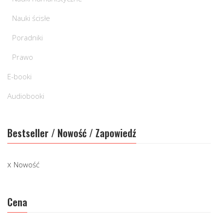
Nauki ścisłe
Poradniki
Prawo
E-booki
Audiobooki
Bestseller / Nowość / Zapowiedź
Nowość
Cena