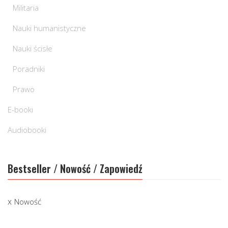
Militaria
Nauki humanistyczne
Nauki ścisłe
Poradniki
Prawo
E-booki
Audiobooki
Bestseller / Nowość / Zapowiedź
Nowość