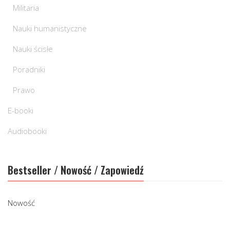
Militaria
Nauki humanistyczne
Nauki ścisłe
Poradniki
Prawo
E-booki
Audiobooki
Bestseller / Nowość / Zapowiedź
Nowość