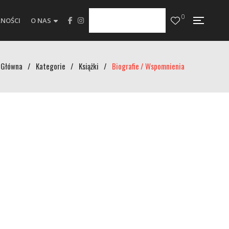
0
NOŚCI
O NAS
Główna
/
Kategorie
/
Książki
/
Biografie / Wspomnienia