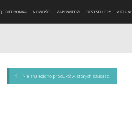
CJE BIEDRONKA
NOWOŚCI
ZAPOWIEDZI
BESTSELLERY
AKTUAL
Nie znaleziono produktów, których szukasz.