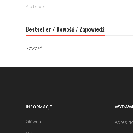
Audiobooki
Bestseller / Nowość / Zapowiedź
Nowość
INFORMACJE
WYDAWN
Główna
Adres do