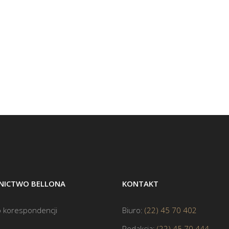
ICTWO BELLONA
KONTAKT
 korespondencji
Biuro:
(22) 45 70 402
Redakcja:
(22) 45 70 444