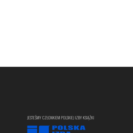
JESTEŚMY CZŁONKIEM POLSKIEJ IZBY KSIĄŻKI