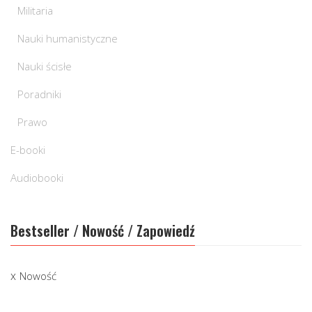
Militaria
Nauki humanistyczne
Nauki ścisłe
Poradniki
Prawo
E-booki
Audiobooki
Bestseller / Nowość / Zapowiedź
Nowość