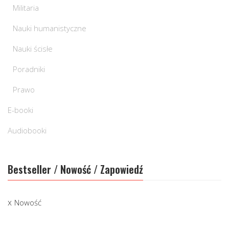
Militaria
Nauki humanistyczne
Nauki ścisłe
Poradniki
Prawo
E-booki
Audiobooki
Bestseller / Nowość / Zapowiedź
Nowość