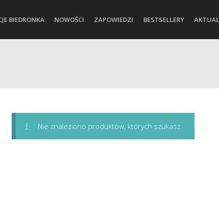
CJE BIEDRONKA
NOWOŚCI
ZAPOWIEDZI
BESTSELLERY
AKTUAL
Nie znaleziono produktów, których szukasz.