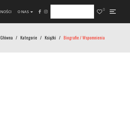
0
NOŚCI
O NAS
Główna
/
Kategorie
/
Książki
/
Biografie / Wspomnienia