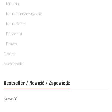
Militaria
Nauki humanistyczne
Nauki ścisłe
Poradniki
Prawo
E-booki
Audiobooki
Bestseller / Nowość / Zapowiedź
Nowość