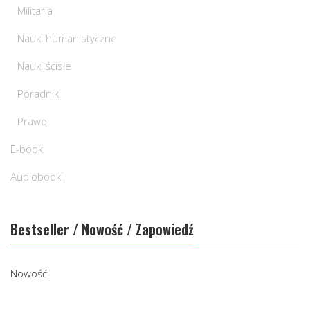
Militaria
Nauki humanistyczne
Nauki ścisłe
Poradniki
Prawo
E-booki
Audiobooki
Bestseller / Nowość / Zapowiedź
Nowość