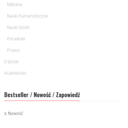
Militaria
Nauki humanistyczne
Nauki ścisłe
Poradniki
Prawo
E-booki
Audiobooki
Bestseller / Nowość / Zapowiedź
Nowość