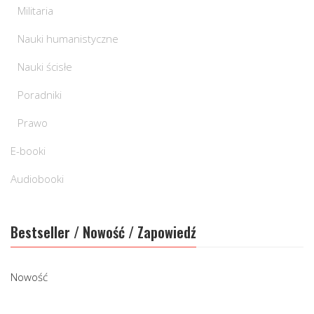
Militaria
Nauki humanistyczne
Nauki ścisłe
Poradniki
Prawo
E-booki
Audiobooki
Bestseller / Nowość / Zapowiedź
Nowość