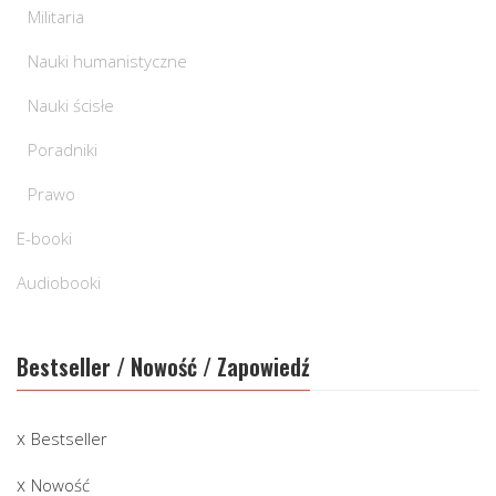
Militaria
Nauki humanistyczne
Nauki ścisłe
Poradniki
Prawo
E-booki
Audiobooki
Bestseller / Nowość / Zapowiedź
Bestseller
Nowość