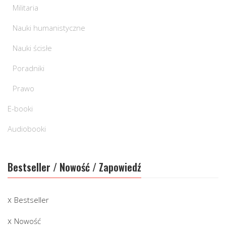
Militaria
Nauki humanistyczne
Nauki ścisłe
Poradniki
Prawo
E-booki
Audiobooki
Bestseller / Nowość / Zapowiedź
Bestseller
Nowość