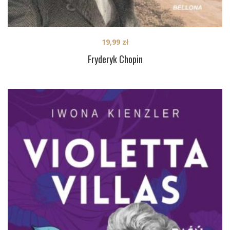
19,99
zł
Fryderyk Chopin