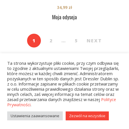
34,99
zł
Moja odyseja
1
2
…
5
NEXT
Ta strona wykorzystuje pliki cookie, przy czym odbywa się
to zgodnie z aktualnymi ustawieniami Twojej przeglądarki,
które możesz w każdej chwili zmienić. Administratorem
pozyskanych w ten sposób danych jest Dressler Dublin sp.
z o.o. Informacje zapisane w plikach cookie przetwarzamy
Kategorie
w celu umożliwienia prawidłowego działania strony oraz w
innych celach, zaś więcej informacji na temat celów oraz
zasad przetwarzania danych znajdziesz w naszej
Polityce
Prywatności
.
zobacz wszystkie
Ustawienia zaawansowane
Zezwól na wszystkie
Kolekcje Biedronka