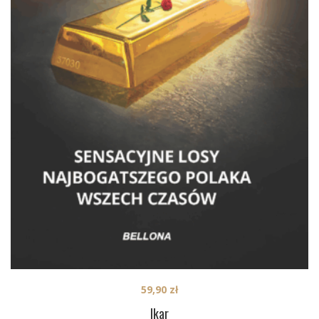
59,90
zł
Ikar