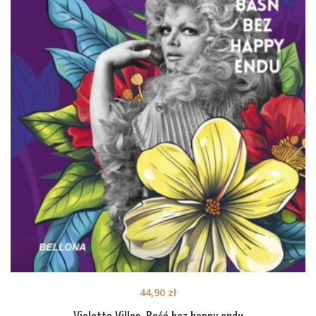
44,90
zł
Violetta Villas. Baśń bez happy endu