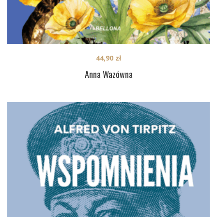
44,90
zł
Anna Wazówna