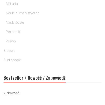
Militaria
Nauki humanistyczne
Nauki ścisłe
Poradniki
Prawo
E-booki
Audiobooki
Bestseller / Nowość / Zapowiedź
Nowość