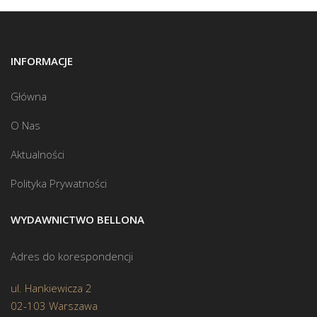
INFORMACJE
Główna
O Nas
Aktualności
Polityka Prywatności
WYDAWNICTWO BELLONA
Adres do korespondencji
ul. Hankiewicza 2
02-103 Warszawa