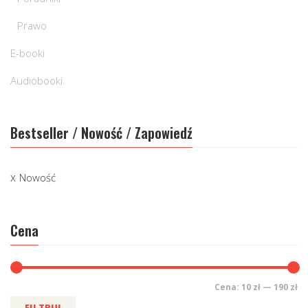
Prawo
E-booki
Audiobooki
Bestseller / Nowość / Zapowiedź
Nowość
Cena
Cena:
10 zł
—
190 zł
FILTRUJ