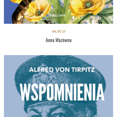
44,90
zł
Anna Wazówna