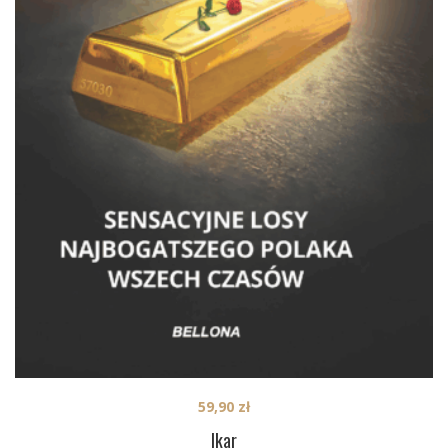
59,90
zł
Ikar