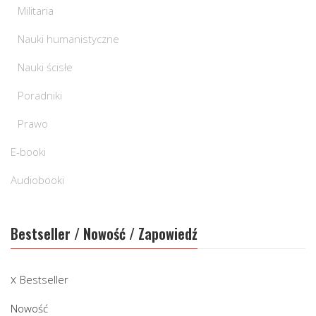
Militaria
Nauki humanistyczne
Nauki ścisłe
Poradniki
Prawo
E-booki
Audiobooki
Bestseller / Nowość / Zapowiedź
Bestseller
Nowość