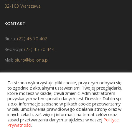
02-103 Warszawa
KONTAKT
Biuro:
(22) 45 70 402
Redakcja:
(22) 45 70 444
Mail:
biuro@bellona.pl
Ta strona wykorzystuje pliki cookie, przy czym odbywa się
to zgodnie z aktualnymi ustawieniami Twojej przeglądarki,
które możesz w każdej chwili zmienić. Administratorem
pozyskanych w ten sposób danych jest Dressler Dublin sp.
JESTEŚMY CZŁONKIEM POLSKIEJ IZBY KSIĄŻKI
z o.o. Informacje zapisane w plikach cookie przetwarzamy
w celu umożliwienia prawidłowego działania strony oraz w
innych celach, zaś więcej informacji na temat celów oraz
zasad przetwarzania danych znajdziesz w naszej
Polityce
Prywatności
.