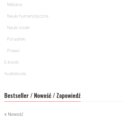
Militaria
Nauki humanistyczne
Nauki ścisłe
Poradniki
Prawo
E-booki
Audiobooki
Bestseller / Nowość / Zapowiedź
Nowość