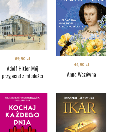
69,90
zł
44,90
zł
Adolf Hitler Mój
Anna Wazówna
przyjaciel z młodości