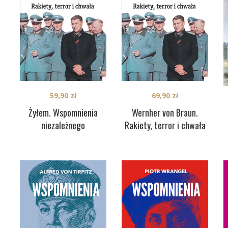
59,90
zł
69,90
zł
Żyłem. Wspomnienia
Wernher von Braun.
niezależnego
Rakiety, terror i chwała