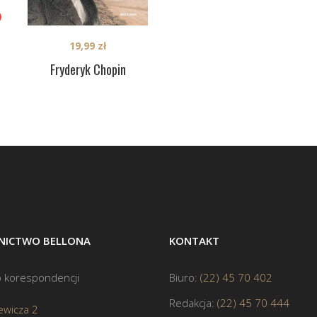
19,99
zł
Fryderyk Chopin
ICTWO BELLONA
KONTAKT
 korespondencji
Biuro:
(22) 45 70 402
Redakcja:
(22) 45 70 444
ewicza 2