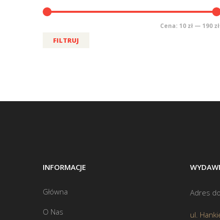
Cena:
10 zł
—
190 zł
FILTRUJ
INFORMACJE
WYDAWN
Główna
Adres do
O Nas
ul. Hanki