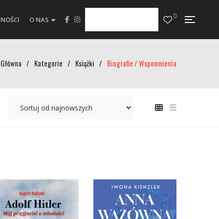
0
NOŚCI
O NAS
Główna
/
Kategorie
/
Książki
/
Biografie / Wspomnienia