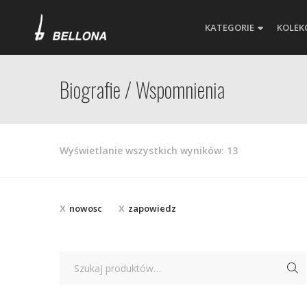
KATEGORIE
KOLEK
Biografie / Wspomnienia
Posortowane
Wyświetlanie wszystkich wyników: 13
według
najnowszych
nowosc
zapowiedz