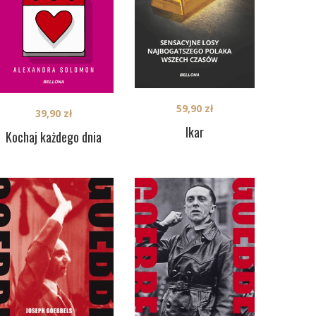
59,90
zł
39,90
zł
Ikar
Kochaj każdego dnia