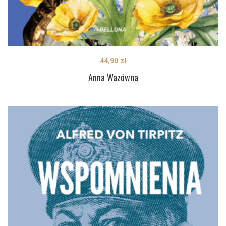
44,90
zł
Anna Wazówna