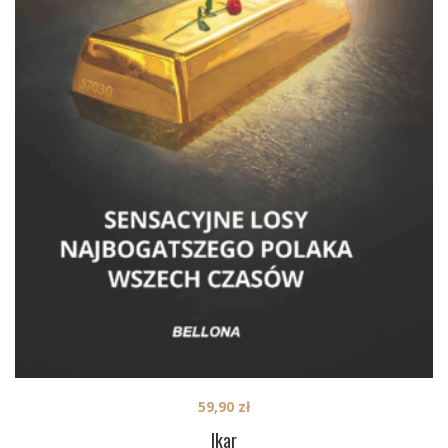
59,90
zł
Ikar