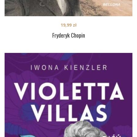
19,99
zł
Fryderyk Chopin