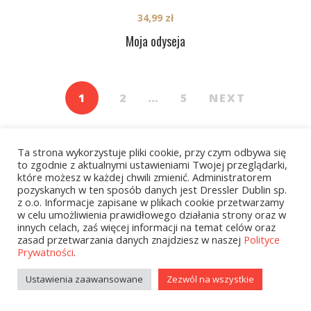
34,99
zł
Moja odyseja
1
2
…
5
NEXT
Ta strona wykorzystuje pliki cookie, przy czym odbywa się
to zgodnie z aktualnymi ustawieniami Twojej przeglądarki,
które możesz w każdej chwili zmienić. Administratorem
pozyskanych w ten sposób danych jest Dressler Dublin sp.
z o.o. Informacje zapisane w plikach cookie przetwarzamy
Kategorie
w celu umożliwienia prawidłowego działania strony oraz w
innych celach, zaś więcej informacji na temat celów oraz
zasad przetwarzania danych znajdziesz w naszej
Polityce
Prywatności
.
zobacz wszystkie
Ustawienia zaawansowane
Zezwól na wszystkie
Kolekcje Biedronka