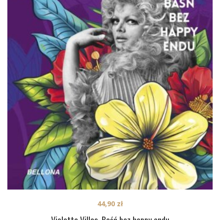
44,90
zł
Violetta Villas. Baśń bez happy endu