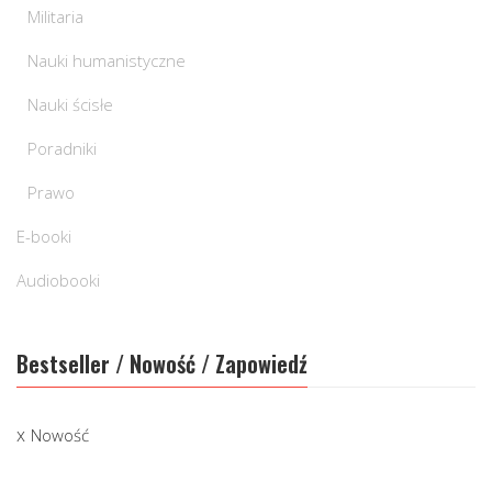
Militaria
Nauki humanistyczne
Nauki ścisłe
Poradniki
Prawo
E-booki
Audiobooki
Bestseller / Nowość / Zapowiedź
Nowość