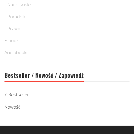
Nauki ścisłe
Poradniki
Prawo
E-booki
Audiobooki
Bestseller / Nowość / Zapowiedź
Bestseller
Nowość