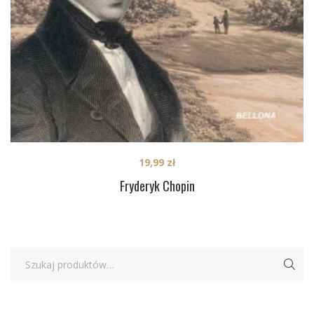
19,99
zł
Fryderyk Chopin