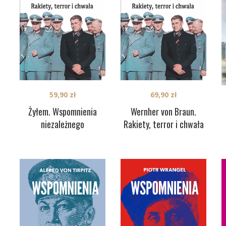
59,90
zł
69,90
zł
Żyłem. Wspomnienia
Wernher von Braun.
niezależnego
Rakiety, terror i chwała