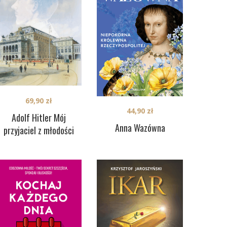
69,90
zł
44,90
zł
Adolf Hitler Mój
Anna Wazówna
przyjaciel z młodości