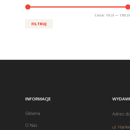
Cena:
10 zł
—
190 zł
FILTRUJ
INFORMACJE
WYDAWN
Główna
Adres do
O Nas
ul. Hanki