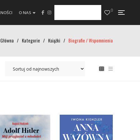
0
NOŚCI
O NAS
Główna
/
Kategorie
/
Książki
/
Biografie / Wspomnienia