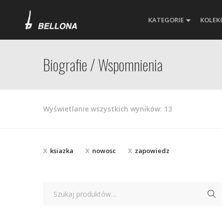
KATEGORIE
KOLEK
Biografie / Wspomnienia
Posortowane
Wyświetlanie wszystkich wyników: 13
według
najnowszych
ksiazka
nowosc
zapowiedz