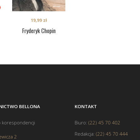
19,99
zł
Fryderyk Chopin
ICTWO BELLONA
KONTAKT
 korespondencji
Biuro:
(22) 45 70 402
Redakcja:
(22) 45 70 444
ewicza 2