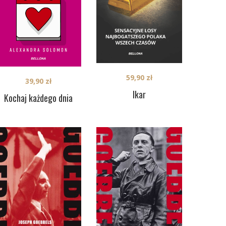
59,90
zł
39,90
zł
Ikar
Kochaj każdego dnia