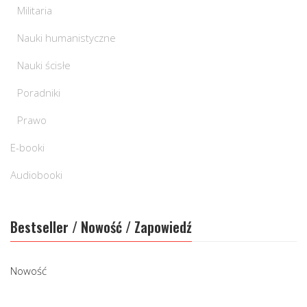
Militaria
Nauki humanistyczne
Nauki ścisłe
Poradniki
Prawo
E-booki
Audiobooki
Bestseller / Nowość / Zapowiedź
Nowość