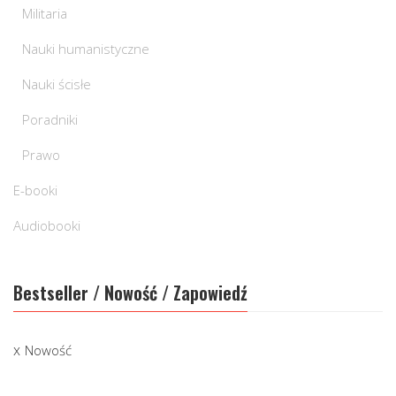
Militaria
Nauki humanistyczne
Nauki ścisłe
Poradniki
Prawo
E-booki
Audiobooki
Bestseller / Nowość / Zapowiedź
Nowość