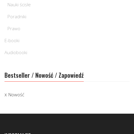
Nauki ścisłe
Poradniki
Prawo
E-booki
Audiobooki
Bestseller / Nowość / Zapowiedź
Nowość