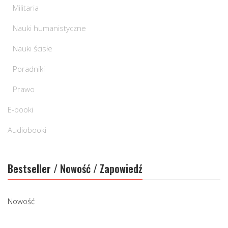
Militaria
Nauki humanistyczne
Nauki ścisłe
Poradniki
Prawo
E-booki
Audiobooki
Bestseller / Nowość / Zapowiedź
Nowość