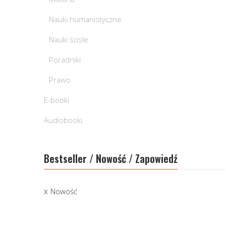
Nauki humanistyczne
Nauki ścisłe
Poradniki
Prawo
E-booki
Audiobooki
Bestseller / Nowość / Zapowiedź
Nowość