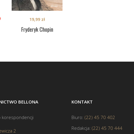
19,99
zł
Fryderyk Chopin
ICTWO BELLONA
KONTAKT
 korespondencji
Biuro:
(22) 45 70 402
Redakcja:
(22) 45 70 444
ewicza 2