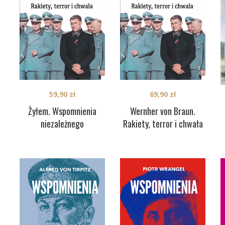
59,90
zł
69,90
zł
Żyłem. Wspomnienia
Wernher von Braun.
niezależnego
Rakiety, terror i chwała