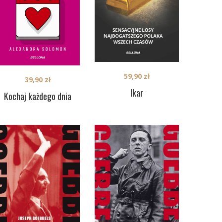
59,90
zł
39,90
zł
Ikar
Kochaj każdego dnia