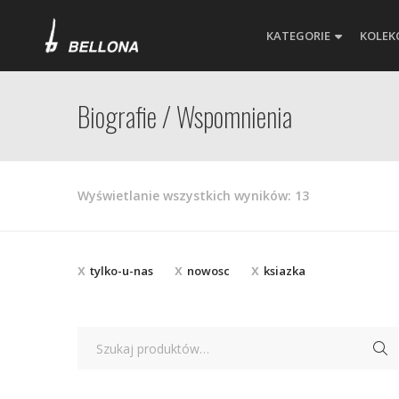
KATEGORIE
KOLEK
Biografie / Wspomnienia
Posortowane
Wyświetlanie wszystkich wyników: 13
według
najnowszych
tylko-u-nas
nowosc
ksiazka