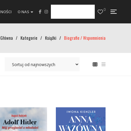
0
NOŚCI
O NAS
Główna
/
Kategorie
/
Książki
/
Biografie / Wspomnienia