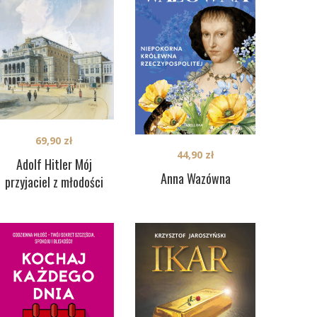
69,90
zł
44,90
zł
Adolf Hitler Mój
Anna Wazówna
przyjaciel z młodości