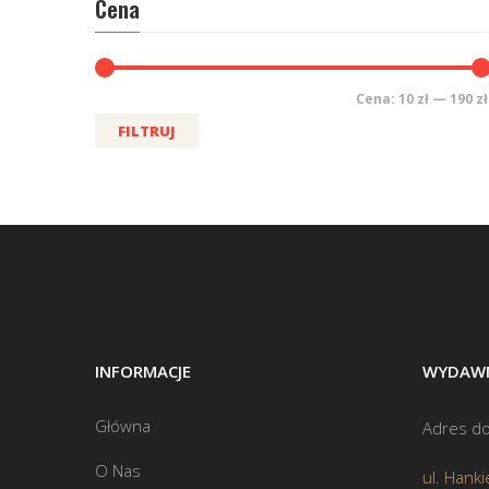
Cena
Cena:
10 zł
—
190 zł
FILTRUJ
INFORMACJE
WYDAWN
Główna
Adres do
O Nas
ul. Hanki