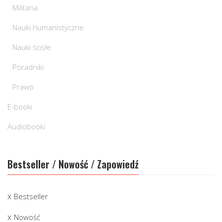
Militaria
Nauki humanistyczne
Nauki ścisłe
Poradniki
Prawo
E-booki
Audiobooki
Bestseller / Nowość / Zapowiedź
Bestseller
Nowość