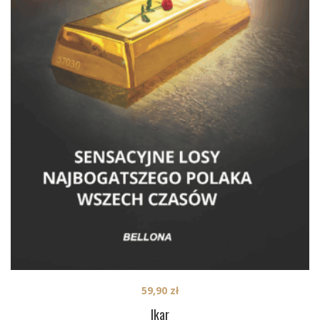
59,90
zł
Ikar