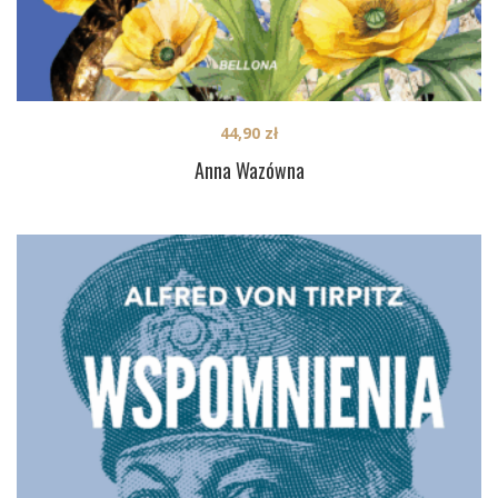
44,90
zł
Anna Wazówna