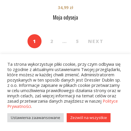
34,99
zł
Moja odyseja
1
2
…
5
NEXT
Ta strona wykorzystuje pliki cookie, przy czym odbywa się
to zgodnie z aktualnymi ustawieniami Twojej przeglądarki,
które możesz w każdej chwili zmienić. Administratorem
pozyskanych w ten sposób danych jest Dressler Dublin sp.
z o.o. Informacje zapisane w plikach cookie przetwarzamy
Kategorie
w celu umożliwienia prawidłowego działania strony oraz w
innych celach, zaś więcej informacji na temat celów oraz
zasad przetwarzania danych znajdziesz w naszej
Polityce
Prywatności
.
zobacz wszystkie
Ustawienia zaawansowane
Zezwól na wszystkie
Kolekcje Biedronka