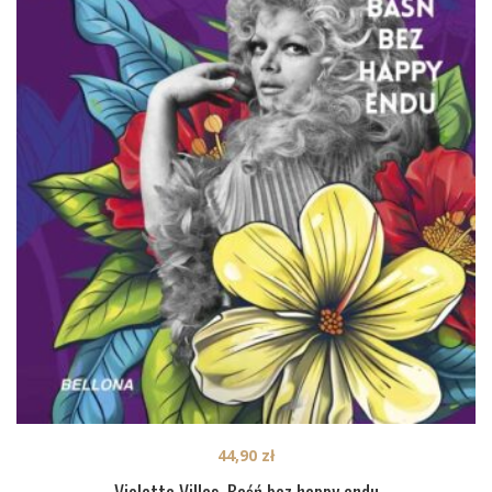
44,90
zł
Violetta Villas. Baśń bez happy endu