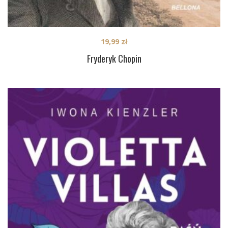
19,99
zł
Fryderyk Chopin