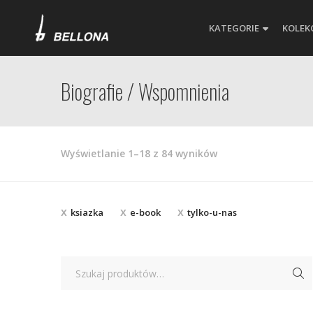
KATEGORIE
KOLEK
Biografie / Wspomnienia
Posortowane
Wyświetlanie 1–18 z 84 wyników
według
najnowszych
ksiazka
e-book
tylko-u-nas