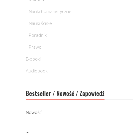
Nauki humanistyczne
Nauki ścisłe
Poradniki
Prawo
E-booki
Audiobooki
Bestseller / Nowość / Zapowiedź
Nowość