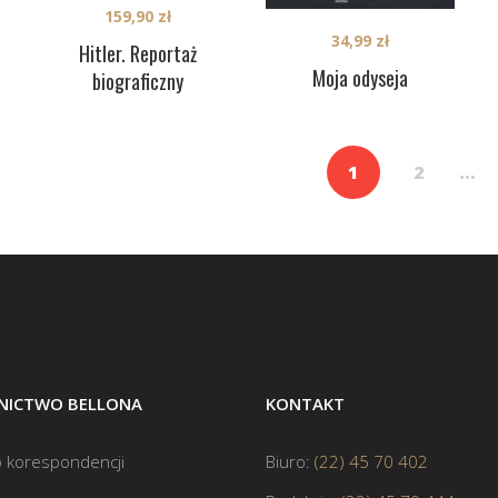
159,90
zł
34,99
zł
Hitler. Reportaż
Moja odyseja
biograficzny
1
2
…
ICTWO BELLONA
KONTAKT
 korespondencji
Biuro:
(22) 45 70 402