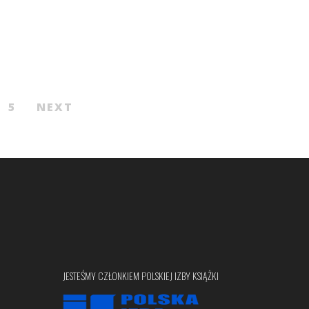
5
NEXT
JESTEŚMY CZŁONKIEM POLSKIEJ IZBY KSIĄŻKI