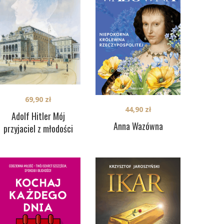
69,90
zł
44,90
zł
Adolf Hitler Mój
Anna Wazówna
przyjaciel z młodości