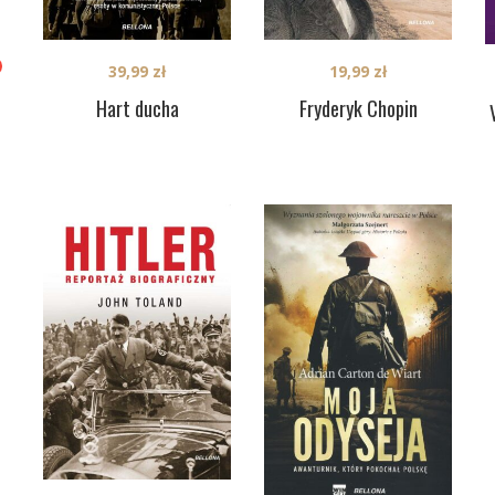
39,99
zł
19,99
zł
Hart ducha
Fryderyk Chopin