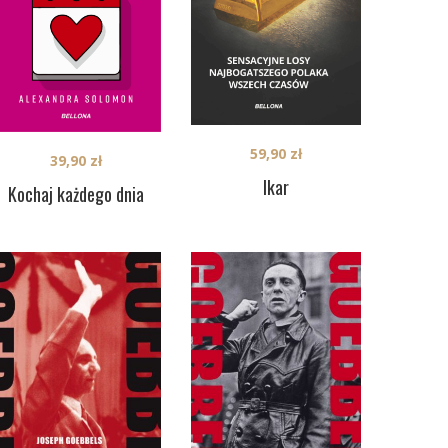
59,90
zł
39,90
zł
Ikar
Kochaj każdego dnia