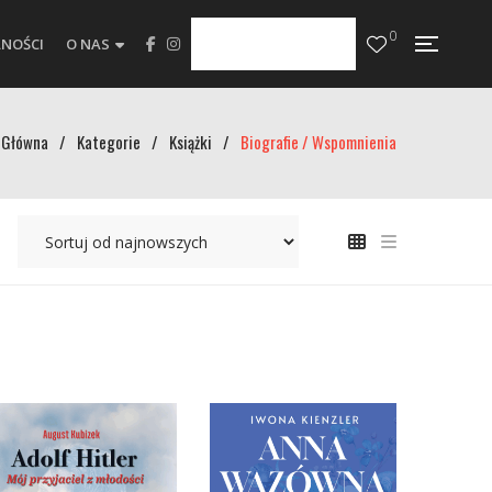
0
NOŚCI
O NAS
Główna
/
Kategorie
/
Książki
/
Biografie / Wspomnienia