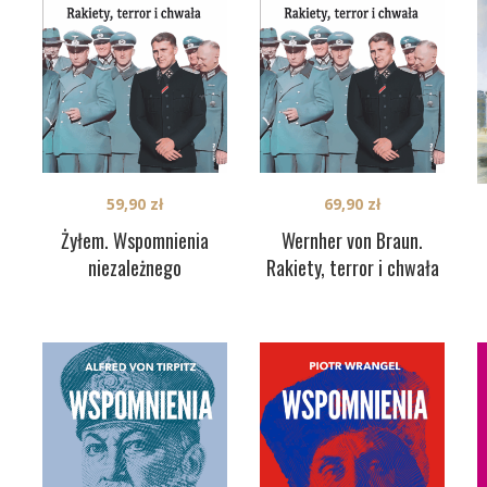
59,90
zł
69,90
zł
Żyłem. Wspomnienia
Wernher von Braun.
niezależnego
Rakiety, terror i chwała