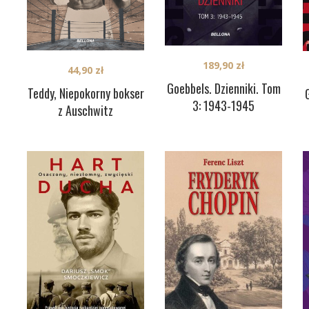
189,90
zł
44,90
zł
Goebbels. Dzienniki. Tom
Teddy, Niepokorny bokser
3: 1943-1945
z Auschwitz