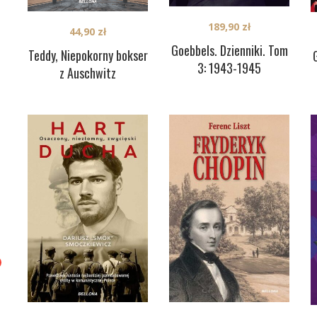
189,90
zł
44,90
zł
Goebbels. Dzienniki. Tom
Teddy, Niepokorny bokser
3: 1943-1945
z Auschwitz