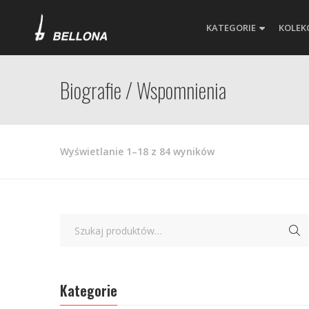
KATEGORIE
KOLEK
Biografie / Wspomnienia
Posortowane
Wyświetlanie 1–18 z 84 wyników
według
najnowszych
Kategorie