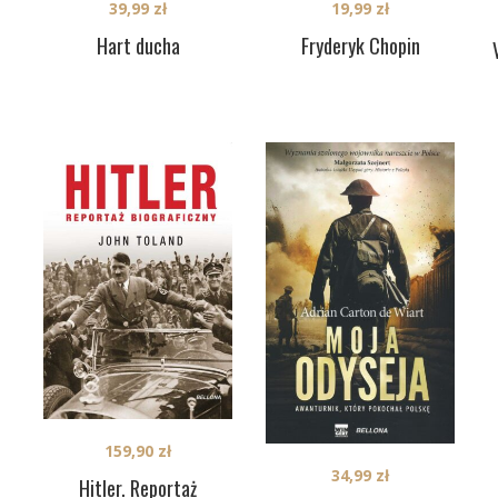
39,99
zł
19,99
zł
Hart ducha
Fryderyk Chopin
159,90
zł
34,99
zł
Hitler. Reportaż