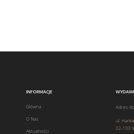
INFORMACJE
WYDAWN
Główna
Adres do
O Nas
ul. Hanki
02-103 
Aktualności