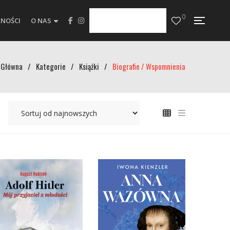
0
NOŚCI
O NAS
Główna
/
Kategorie
/
Książki
/
Biografie / Wspomnienia