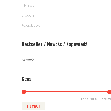
Prawo
E-booki
Audiobooki
Bestseller / Nowość / Zapowiedź
Nowość
Cena
Cena:
10 zł
—
190 zł
FILTRUJ