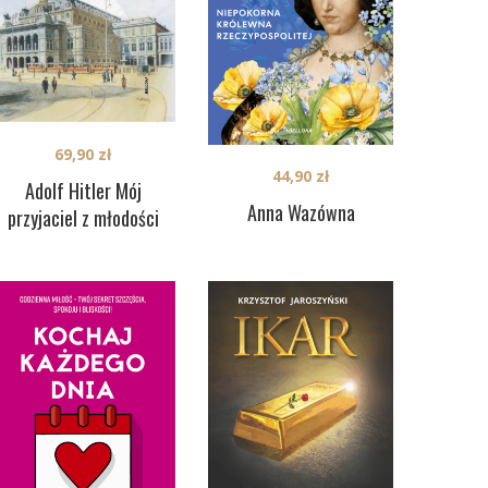
69,90
zł
44,90
zł
Adolf Hitler Mój
Anna Wazówna
przyjaciel z młodości