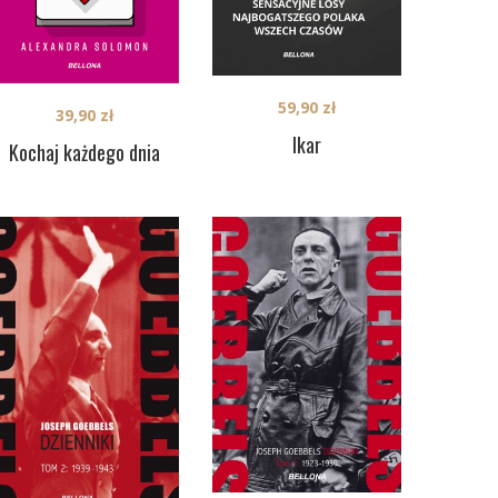
59,90
zł
39,90
zł
Ikar
Kochaj każdego dnia