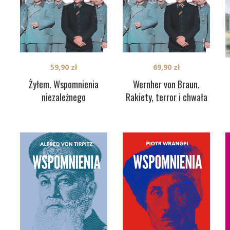
59,90
zł
69,90
zł
Żyłem. Wspomnienia
Wernher von Braun.
niezależnego
Rakiety, terror i chwała