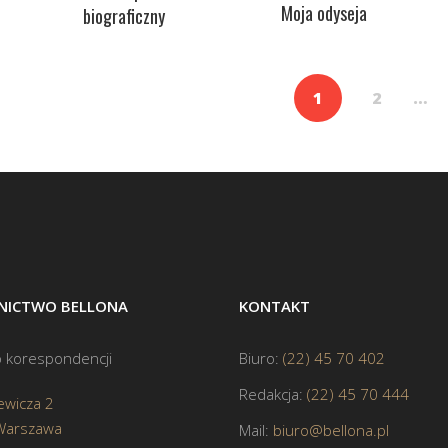
Moja odyseja
biograficzny
1
2
…
ICTWO BELLONA
KONTAKT
 korespondencji
Biuro:
(22) 45 70 402
Redakcja:
(22) 45 70 444
ewicza 2
Warszawa
Mail:
biuro@bellona.pl