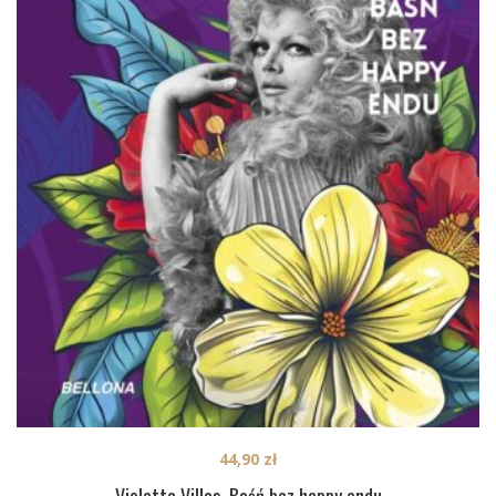
44,90
zł
Violetta Villas. Baśń bez happy endu