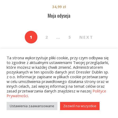
34,99
zł
Moja odyseja
1
2
…
5
NEXT
Ta strona wykorzystuje pliki cookie, przy czym odbywa się
to zgodnie z aktualnymi ustawieniami Twojej przeglądarki,
które możesz w każdej chwili zmienić. Administratorem
pozyskanych w ten sposób danych jest Dressler Dublin sp.
z o.o. Informacje zapisane w plikach cookie przetwarzamy
Kategorie
w celu umożliwienia prawidłowego działania strony oraz w
innych celach, zaś więcej informacji na temat celów oraz
zasad przetwarzania danych znajdziesz w naszej
Polityce
Prywatności
.
zobacz wszystkie
Ustawienia zaawansowane
Zezwól na wszystkie
Kolekcje Biedronka