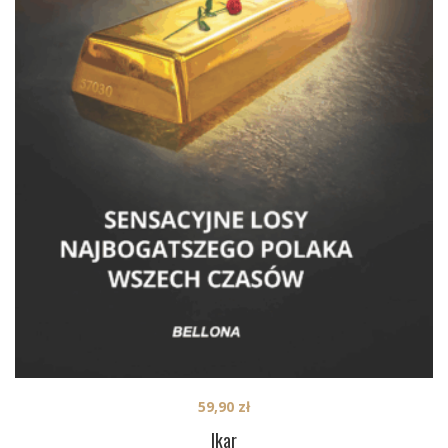
59,90
zł
Ikar