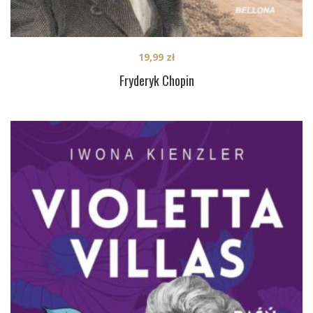
19,99
zł
Fryderyk Chopin