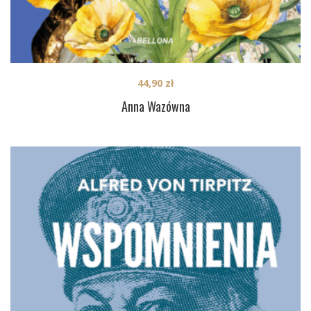
44,90
zł
Anna Wazówna