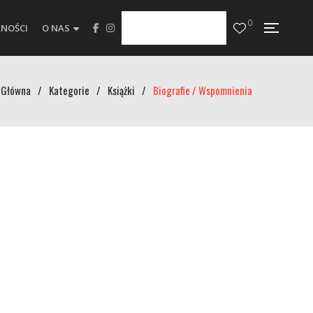
0
NOŚCI
O NAS
Główna
/
Kategorie
/
Książki
/
Biografie / Wspomnienia