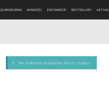
CJE BIEDRONKA
NOWOŚCI
ZAPOWIEDZI
BESTSELLERY
AKTUAL
Nie znaleziono produktów, których szukasz.