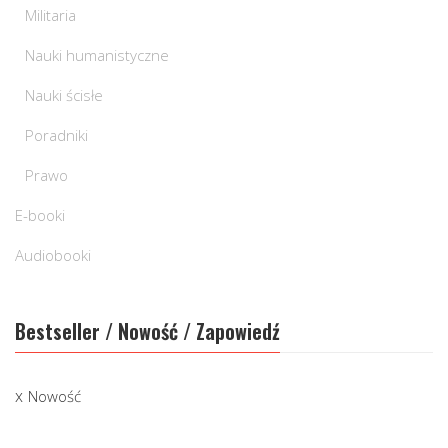
Militaria
Nauki humanistyczne
Nauki ścisłe
Poradniki
Prawo
E-booki
Audiobooki
Bestseller / Nowość / Zapowiedź
Nowość