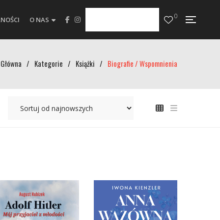
0
NOŚCI
O NAS
Główna
/
Kategorie
/
Książki
/
Biografie / Wspomnienia