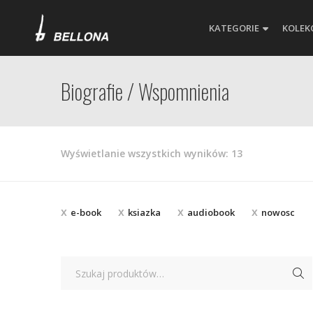
KATEGORIE
KOLEK
Biografie / Wspomnienia
Posortowane
Wyświetlanie wszystkich wyników: 13
według
najnowszych
e-book
ksiazka
audiobook
nowosc