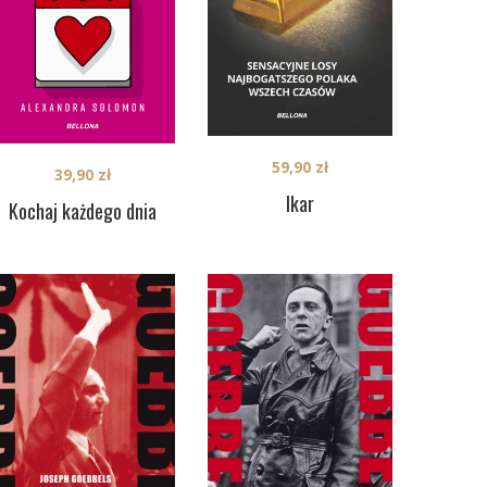
59,90
zł
39,90
zł
Ikar
Kochaj każdego dnia