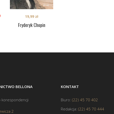
19,99
zł
Fryderyk Chopin
ICTWO BELLONA
KONTAKT
 korespondencji
Biuro:
(22) 45 70 402
Redakcja:
(22) 45 70 444
ewicza 2