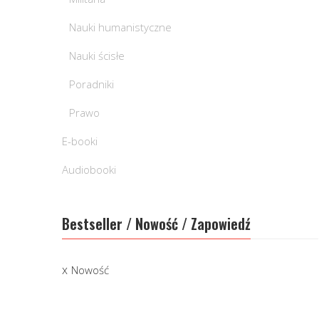
Nauki humanistyczne
Nauki ścisłe
Poradniki
Prawo
E-booki
Audiobooki
Bestseller / Nowość / Zapowiedź
Nowość