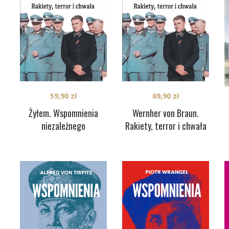
59,90
zł
69,90
zł
Żyłem. Wspomnienia
Wernher von Braun.
niezależnego
Rakiety, terror i chwała