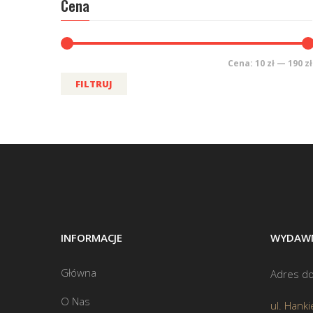
Cena
Cena:
10 zł
—
190 zł
FILTRUJ
INFORMACJE
WYDAWN
Główna
Adres do
O Nas
ul. Hanki