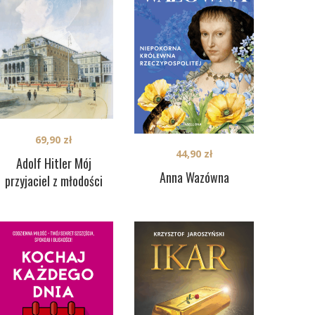
69,90
zł
44,90
zł
Adolf Hitler Mój
Anna Wazówna
przyjaciel z młodości