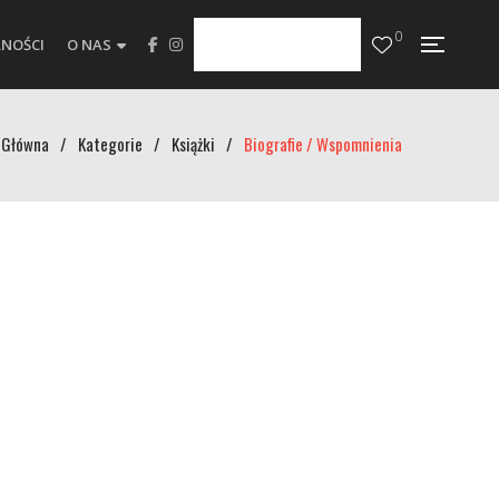
0
NOŚCI
O NAS
Główna
/
Kategorie
/
Książki
/
Biografie / Wspomnienia