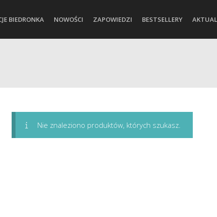
CJE BIEDRONKA
NOWOŚCI
ZAPOWIEDZI
BESTSELLERY
AKTUAL
Nie znaleziono produktów, których szukasz.