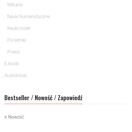
Militaria
Nauki humanistyczne
Nauki ścisłe
Poradniki
Prawo
E-booki
Audiobooki
Bestseller / Nowość / Zapowiedź
Nowość