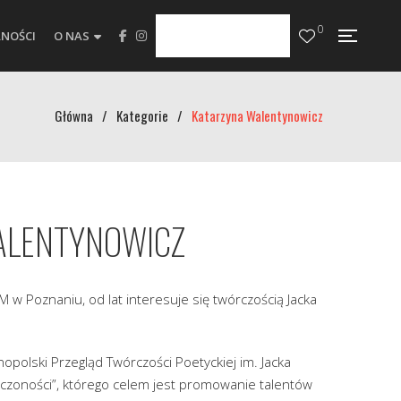
0
NOŚCI
O NAS
Główna
/
Kategorie
/
Katarzyna Walentynowicz
ALENTYNOWICZ
 w Poznaniu, od lat interesuje się twórczością Jacka
polski Przegląd Twórczości Poetyckiej im. Jacka
czoności”, którego celem jest promowanie talentów