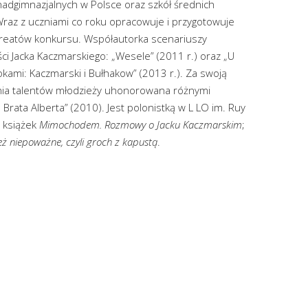
nadgimnazjalnych w Polsce oraz szkół średnich
Wraz z uczniami co roku opracowuje i przygotowuje
ureatów konkursu. Współautorka scenariuszy
ści Jacka Kaczmarskiego: „Wesele” (2011 r.) oraz „U
ami: Kaczmarski i Bułhakow” (2013 r.). Za swoją
nia talentów młodzieży uhonorowana różnymi
Brata Alberta” (2010). Jest polonistką w L LO im. Ruy
 książek
Mimochodem. Rozmowy o Jacku Kaczmarskim
;
ież niepoważne, czyli groch z kapustą
.