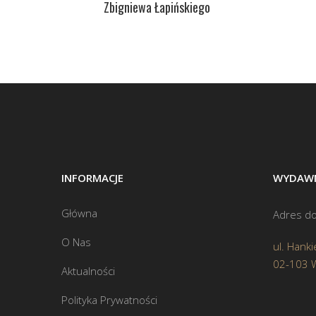
Zbigniewa Łapińskiego
INFORMACJE
WYDAWN
Główna
Adres do
O Nas
ul. Hanki
02-103 
Aktualności
Polityka Prywatności