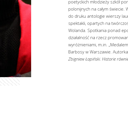
poetyckich młodzieży szkół po
polonijnych na całym świecie. 
do druku antologie wierszy la
spektakli, opartych na twórczo
Wolanda. Spotkania ponad epok
działalność na rzecz promowa
wyróżnieniami, m.in. „Medalem 
Barbosy w Warszawie. Autorka
Zbigniew Łapiński. Historie równ