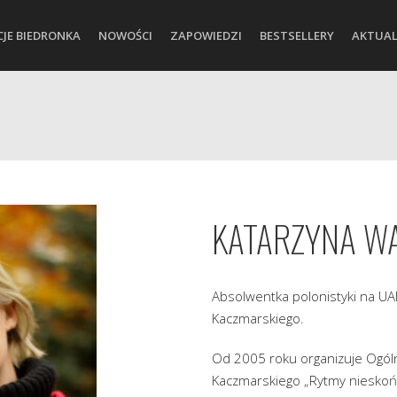
CJE BIEDRONKA
NOWOŚCI
ZAPOWIEDZI
BESTSELLERY
AKTUAL
KATARZYNA W
Absolwentka polonistyki na UAM
Kaczmarskiego.
Od 2005 roku organizuje Ogólno
Kaczmarskiego „Rytmy nieskoń