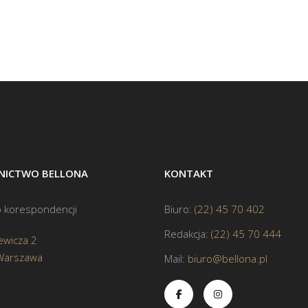
ICTWO BELLONA
KONTAKT
 korespondencji
Biuro:
(22) 45 70 402
Redakcja:
(22) 45 70 444
ewicza 2
Warszawa
Mail:
biuro@bellona.pl