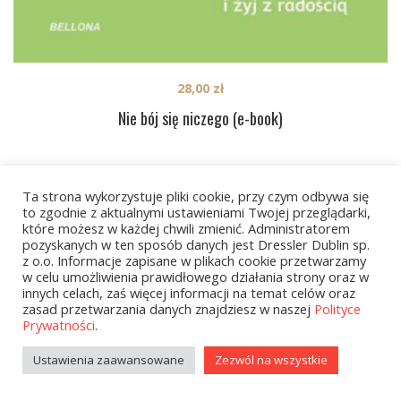
28,00
zł
Nie bój się niczego (e-book)
PREV
1
…
6
7
8
NEXT
Ta strona wykorzystuje pliki cookie, przy czym odbywa się
to zgodnie z aktualnymi ustawieniami Twojej przeglądarki,
które możesz w każdej chwili zmienić. Administratorem
pozyskanych w ten sposób danych jest Dressler Dublin sp.
z o.o. Informacje zapisane w plikach cookie przetwarzamy
w celu umożliwienia prawidłowego działania strony oraz w
innych celach, zaś więcej informacji na temat celów oraz
zasad przetwarzania danych znajdziesz w naszej
Polityce
Prywatności
.
Kategorie
Ustawienia zaawansowane
Zezwól na wszystkie
zobacz wszystkie