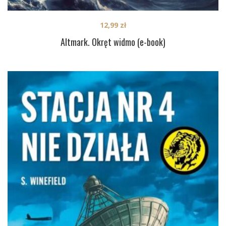
12,99
zł
Altmark. Okręt widmo (e-book)