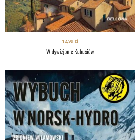
12,99
zł
W dywizjonie Kubusiów