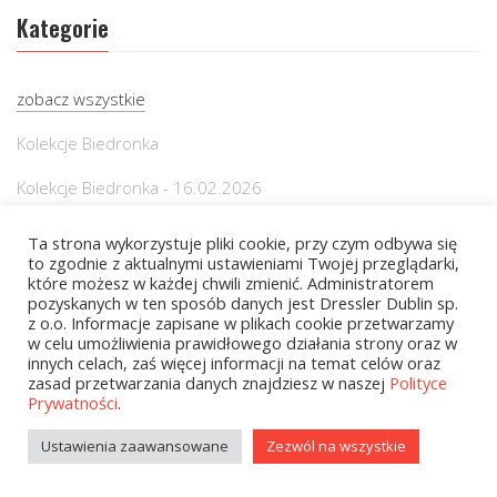
Kategorie
zobacz wszystkie
Kolekcje Biedronka
Kolekcje Biedronka - 16.02.2026
Wielcy Humaniści - 16.02.2026
Ta strona wykorzystuje pliki cookie, przy czym odbywa się
to zgodnie z aktualnymi ustawieniami Twojej przeglądarki,
Wielcy Humaniści – 02.03.2026
które możesz w każdej chwili zmienić. Administratorem
pozyskanych w ten sposób danych jest Dressler Dublin sp.
Kolekcje Biedronka - 16.03.2026
z o.o. Informacje zapisane w plikach cookie przetwarzamy
w celu umożliwienia prawidłowego działania strony oraz w
innych celach, zaś więcej informacji na temat celów oraz
Wielcy Humaniści – 16.03.2026
zasad przetwarzania danych znajdziesz w naszej
Polityce
Prywatności
.
Kolekcje Biedronka - 13.04.2026
Ustawienia zaawansowane
Zezwól na wszystkie
Książki