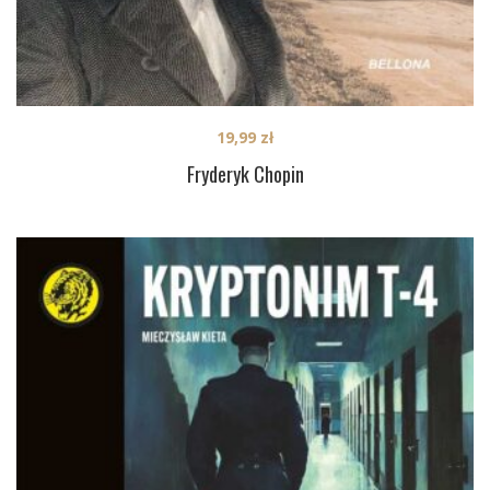
19,99
zł
Fryderyk Chopin