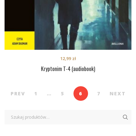
12,99
zł
Kryptonim T-4 (audiobook)
PREV
1
…
5
6
7
NEXT