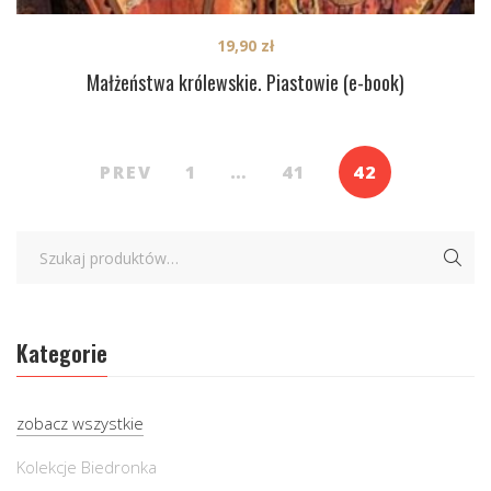
19,90
zł
Małżeństwa królewskie. Piastowie (e-book)
PREV
1
…
41
42
Kategorie
zobacz wszystkie
Kolekcje Biedronka