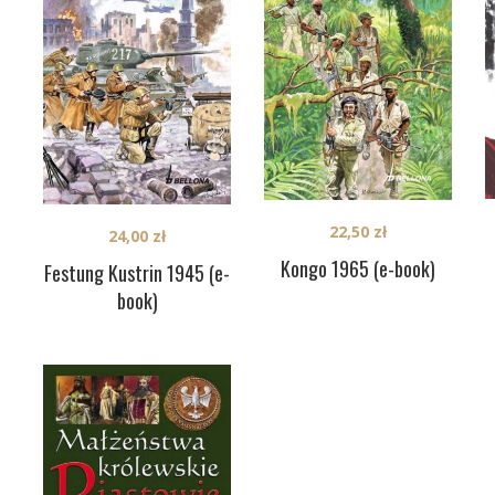
22,50
zł
24,00
zł
Kongo 1965 (e-book)
Festung Kustrin 1945 (e-
book)