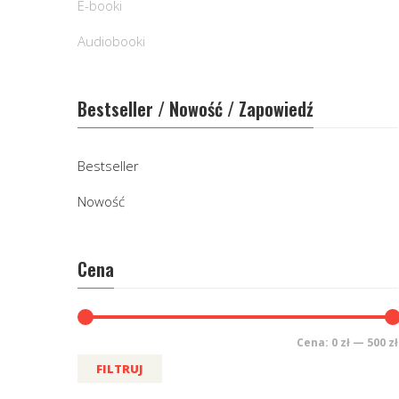
E-booki
Audiobooki
Bestseller / Nowość / Zapowiedź
Bestseller
Nowość
Cena
Cena:
0 zł
—
500 zł
FILTRUJ