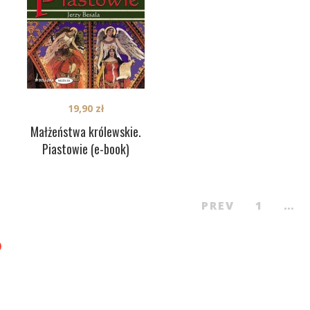
19,90
zł
Małżeństwa królewskie.
Piastowie (e-book)
PREV
1
…