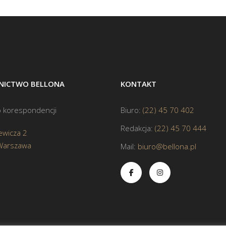
ICTWO BELLONA
KONTAKT
 korespondencji
Biuro:
(22) 45 70 402
Redakcja:
(22) 45 70 444
ewicza 2
Warszawa
Mail:
biuro@bellona.pl