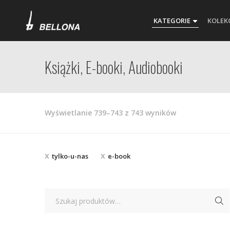
KATEGORIE
KOLEK
Książki, E-booki, Audiobooki
Posortowane
Wyświetlanie 739–743 z 743 wyników
według
najnowszych
tylko-u-nas
e-book