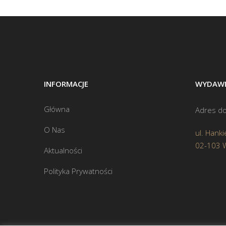
INFORMACJE
WYDAWN
Główna
Adres do
O Nas
ul. Hanki
02-103 
Aktualności
Polityka Prywatności