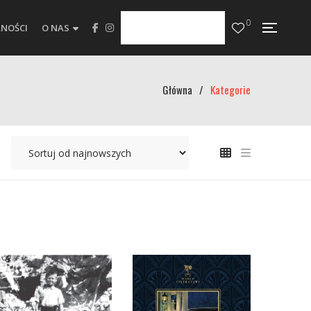
0
NOŚCI
O NAS
Główna
/
Kategorie