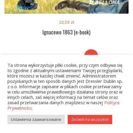
22,50
zł
Ignacewo 1863 (e-book)
PREV
1
…
40
41
42
Ta strona wykorzystuje pliki cookie, przy czym odbywa się
NEXT
to zgodnie z aktualnymi ustawieniami Twojej przeglądarki,
które możesz w każdej chwili zmienić. Administratorem
pozyskanych w ten sposób danych jest Dressler Dublin sp.
z o.o. Informacje zapisane w plikach cookie przetwarzamy
w celu umożliwienia prawidłowego działania strony oraz w
innych celach, zaś więcej informacji na temat celów oraz
zasad przetwarzania danych znajdziesz w naszej
Polityce
Prywatności
.
Kategorie
Ustawienia zaawansowane
Zezwól na wszystkie
zobacz wszystkie